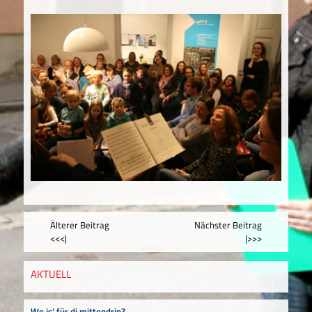
Älterer Beitrag
Nächster Beitrag
<<<|
|>>>
AKTUELL
Wo is‘ für di mittendrin?