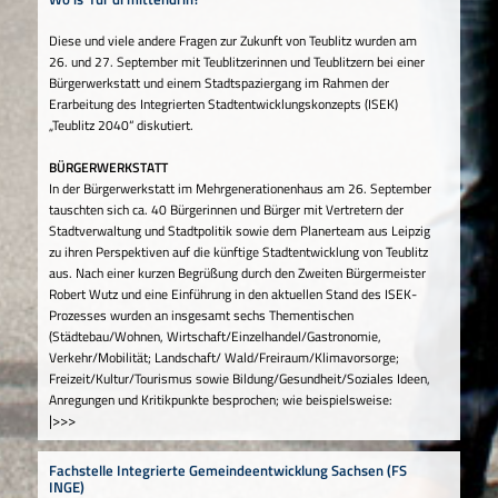
Diese und viele andere Fragen zur Zukunft von Teublitz wurden am
26. und 27. September mit Teublitzerinnen und Teublitzern bei einer
Bürgerwerkstatt und einem Stadtspaziergang im Rahmen der
Erarbeitung des Integrierten Stadtentwicklungskonzepts (ISEK)
„Teublitz 2040“ diskutiert.
BÜRGERWERKSTATT
In der Bürgerwerkstatt im Mehrgenerationenhaus am 26. September
tauschten sich ca. 40 Bürgerinnen und Bürger mit Vertretern der
Stadtverwaltung und Stadtpolitik sowie dem Planerteam aus Leipzig
zu ihren Perspektiven auf die künftige Stadtentwicklung von Teublitz
aus. Nach einer kurzen Begrüßung durch den Zweiten Bürgermeister
Robert Wutz und eine Einführung in den aktuellen Stand des ISEK-
Prozesses wurden an insgesamt sechs Thementischen
(Städtebau/Wohnen, Wirtschaft/Einzelhandel/Gastronomie,
Verkehr/Mobilität; Landschaft/ Wald/Freiraum/Klimavorsorge;
Freizeit/Kultur/Tourismus sowie Bildung/Gesundheit/Soziales Ideen,
Anregungen und Kritikpunkte besprochen; wie beispielsweise:
|>>>
Fachstelle Integrierte Gemeindeentwicklung Sachsen (FS
INGE)