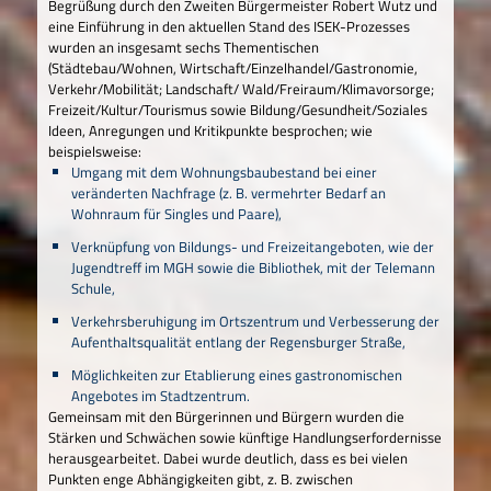
Begrüßung durch den Zweiten Bürgermeister Robert Wutz und
eine Einführung in den aktuellen Stand des ISEK-Prozesses
wurden an insgesamt sechs Thementischen
(Städtebau/Wohnen, Wirtschaft/Einzelhandel/Gastronomie,
Verkehr/Mobilität; Landschaft/ Wald/Freiraum/Klimavorsorge;
Freizeit/Kultur/Tourismus sowie Bildung/Gesundheit/Soziales
Ideen, Anregungen und Kritikpunkte besprochen; wie
beispielsweise:
Umgang mit dem Wohnungsbaubestand bei einer
veränderten Nachfrage (z. B. vermehrter Bedarf an
Wohnraum für Singles und Paare),
Verknüpfung von Bildungs- und Freizeitangeboten, wie der
Jugendtreff im MGH sowie die Bibliothek, mit der Telemann
Schule,
Verkehrsberuhigung im Ortszentrum und Verbesserung der
Aufenthaltsqualität entlang der Regensburger Straße,
Möglichkeiten zur Etablierung eines gastronomischen
Angebotes im Stadtzentrum.
Gemeinsam mit den Bürgerinnen und Bürgern wurden die
Stärken und Schwächen sowie künftige Handlungserfordernisse
herausgearbeitet. Dabei wurde deutlich, dass es bei vielen
Punkten enge Abhängigkeiten gibt, z. B. zwischen