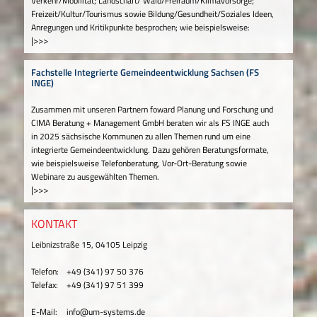
Verkehr/Mobilität; Landschaft/ Wald/Freiraum/Klimavorsorge;
Freizeit/Kultur/Tourismus sowie Bildung/Gesundheit/Soziales Ideen,
Anregungen und Kritikpunkte besprochen; wie beispielsweise:
|>>>
Fachstelle Integrierte Gemeindeentwicklung Sachsen (FS
INGE)
Zusammen mit unseren Partnern foward Planung und Forschung und
CIMA Beratung + Management GmbH beraten wir als FS INGE auch
in 2025 sächsische Kommunen zu allen Themen rund um eine
integrierte Gemeindeentwicklung. Dazu gehören Beratungsformate,
wie beispielsweise Telefonberatung, Vor-Ort-Beratung sowie
Webinare zu ausgewählten Themen.
|>>>
KONTAKT
Leibnizstraße 15, 04105 Leipzig
Telefon:
+49 (341) 97 50 376
Telefax:
+49 (341) 97 51 399
E-Mail:
info@um-systems.de