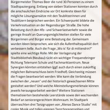
Bürgermeister Thomas Beer die rund 30 Personen zu einem
Stadtspaziergang. Entlang von sieben Stationen konnten durch
die anschaulichen Eindrücke vor Ort konkrete Ideen für
mögliche Lösungsansätze mit den Teublitzerinnen und
Teublitzern besprochen werden. Ein Schwerpunkt bildete die
Verkehrssituation an der Regensburger Straße. Die hohe
Belastung durch den Kfz- und Schwerlastverkehr sowie die
geringe Anzahl an Querungsmöglichkeiten stellen für viele
Bürgerinnen und Bürger eine Belastung dar. Gemeinsam
wurden Ideen besprochen, wie sich die Aufenthaltsqualität dort
verbessern ließe. Auch die Frage „Wo is‘ für di mittendrin?“
spielte eine wichtige Rolle: Mit der Verlagerung der
Stadtbibliothek (Neubau) rückt ein wichtiger Frequenzbringer
Richtung Telemann Schule und Fachmarktzentrum. Neue
Synergien könnten entstehen (ggf. auch durch einen zukünftig
möglichen Bahnanschluss beim Friedhof). Gleichzeitig müssen
die Fragen beantwortet werden: Wie kann die Verbindung
zwischen der „neuen“ und der historisch gewachsenen Mitte
gestaltet werden? Und welche Alleinstellungsmerkmale können
jeweils herausgearbeitet werden? Weitere Stationen
thematisierten bestehende Leerstände sowie den wachsenden
Bedarf an seniorengerechtem Wohnraum. Im Stadtpark
überraschten drei Tanzgruppen von „Alenas Dance Studio“ mit
cooler Musik und tollen eigenen Tanzchoreographien und