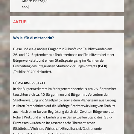
Ältere Beiträge
<<<|
AKTUELL
Wo is‘ für di mittendrin?
Diese und viele andere Fragen zur Zukunft von Teublitz wurden am
26. und 27. September mit Teublitzerinnen und Teublitzern bei einer
Bürgerwerkstatt und einem Stadtspaziergang im Rahmen der
Erarbeitung des Integrierten Stadtentwicklungskonzepts (ISEK)
„Teublitz 2040“ diskutiert.
BÜRGERWERKSTATT
In der Bürgerwerkstatt im Mehrgenerationenhaus am 26. September
tauschten sich ca. 40 Bürgerinnen und Bürger mit Vertretern der
Stadtverwaltung und Stadtpolitik sowie dem Planerteam aus Leipzig
zu ihren Perspektiven auf die künftige Stadtentwicklung von Teublitz
aus. Nach einer kurzen Begrüßung durch den Zweiten Bürgermeister
Robert Wutz und eine Einführung in den aktuellen Stand des ISEK-
Prozesses wurden an insgesamt sechs Thementischen
(Städtebau/Wohnen, Wirtschaft/Einzelhandel/Gastronomie,