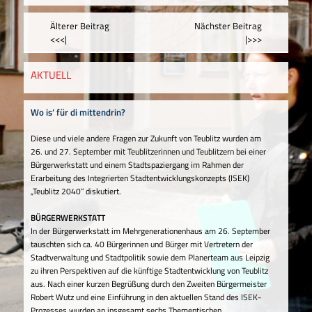
Älterer Beitrag
Nächster Beitrag
<<<|
|>>>
AKTUELL
Wo is‘ für di mittendrin?
Diese und viele andere Fragen zur Zukunft von Teublitz wurden am
26. und 27. September mit Teublitzerinnen und Teublitzern bei einer
Bürgerwerkstatt und einem Stadtspaziergang im Rahmen der
Erarbeitung des Integrierten Stadtentwicklungskonzepts (ISEK)
„Teublitz 2040“ diskutiert.
BÜRGERWERKSTATT
In der Bürgerwerkstatt im Mehrgenerationenhaus am 26. September
tauschten sich ca. 40 Bürgerinnen und Bürger mit Vertretern der
Stadtverwaltung und Stadtpolitik sowie dem Planerteam aus Leipzig
zu ihren Perspektiven auf die künftige Stadtentwicklung von Teublitz
aus. Nach einer kurzen Begrüßung durch den Zweiten Bürgermeister
Robert Wutz und eine Einführung in den aktuellen Stand des ISEK-
Prozesses wurden an insgesamt sechs Thementischen