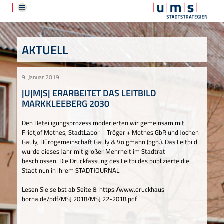
AKTUELL
9. Januar 2019
|U|M|S| ERARBEITET DAS LEITBILD
MARKKLEEBERG 2030
Den Beteiligungsprozess moderierten wir gemeinsam mit
Fridtjof Mothes, StadtLabor – Tröger + Mothes GbR und Jochen
Gauly, Bürogemeinschaft Gauly & Volgmann (bgh.). Das Leitbild
wurde dieses Jahr mit großer Mehrheit im Stadtrat
beschlossen. Die Druckfassung des Leitbildes publizierte die
Stadt nun in ihrem STADTJOURNAL.
Lesen Sie selbst ab Seite 8:
https://www.druckhaus-
borna.de/pdf/MSJ 2018/MSJ 22-2018.pdf